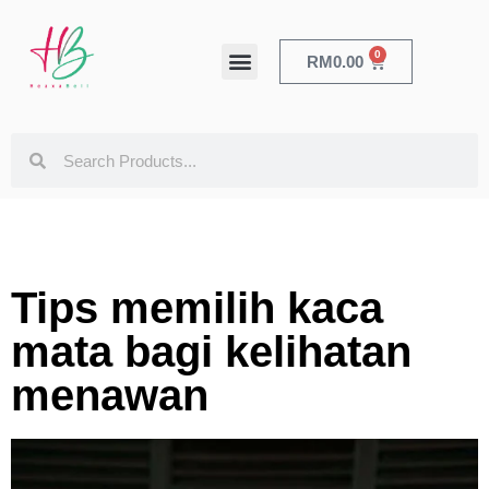
0
RM
0.00
HEALTH & BEAUTY
Tips memilih kaca
mata bagi kelihatan
menawan