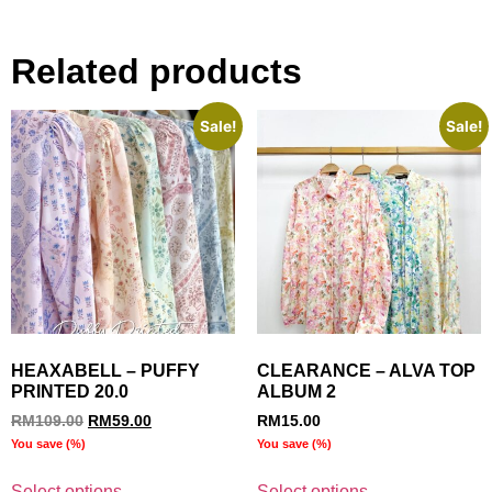
Related products
Sale!
Sale!
HEAXABELL – PUFFY
CLEARANCE – ALVA TOP
PRINTED 20.0
ALBUM 2
RM
109.00
RM
59.00
RM
15.00
You save
(
%)
You save
(
%)
Select options
Select options