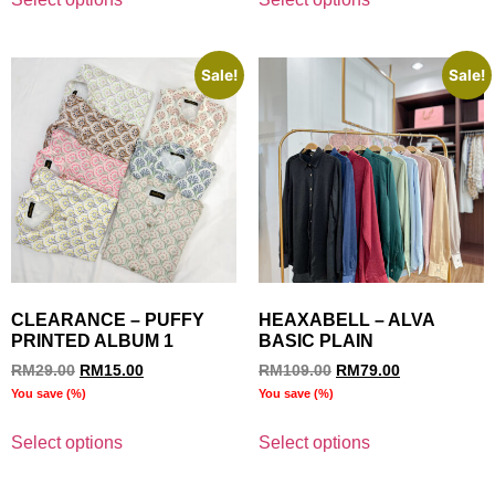
Sale!
Sale!
CLEARANCE – PUFFY
HEAXABELL – ALVA
PRINTED ALBUM 1
BASIC PLAIN
RM
29.00
RM
15.00
RM
109.00
RM
79.00
You save
(
%)
You save
(
%)
Select options
Select options