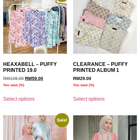
HEAXABELL – PUFFY
CLEARANCE – PUFFY
PRINTED 19.0
PRINTED ALBUM 1
RM
109.00
RM
59.00
RM
29.00
You save
(
%)
You save
(
%)
Select options
Select options
Sale!