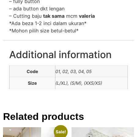
– fully button
– ⁠ada button dkt lengan
– Cutting baju
tak sama
mcm
valeria
*Ada beza 1-2 inci dalam ukuran*
*Mohon pilih size betul-betul*
Additional information
Code
01, 02, 03, 04, 05
Size
(L/XL), (S/M), (XXS/XS)
Related products
Sale!