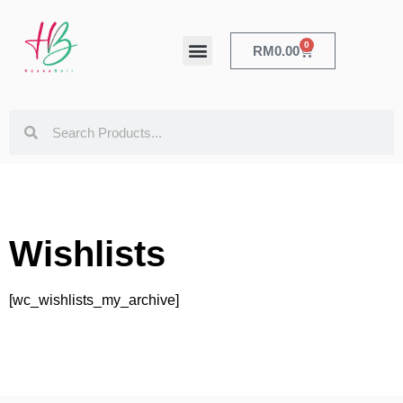
0
RM
0.00
HEALTH & BEAUTY
Wishlists
[wc_wishlists_my_archive]